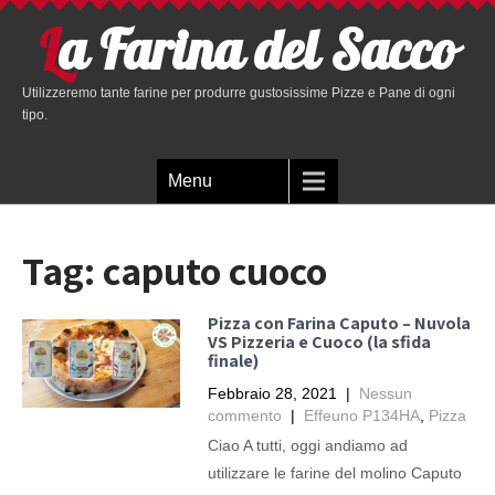
La Farina del Sacco
Utilizzeremo tante farine per produrre gustosissime Pizze e Pane di ogni
tipo.
Menu
Tag:
caputo cuoco
Pizza con Farina Caputo – Nuvola
VS Pizzeria e Cuoco (la sfida
finale)
Febbraio 28, 2021
|
Nessun
commento
|
Effeuno P134HA
,
Pizza
Ciao A tutti, oggi andiamo ad
utilizzare le farine del molino Caputo