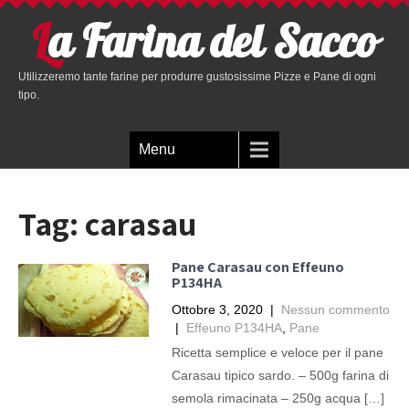
La Farina del Sacco
Utilizzeremo tante farine per produrre gustosissime Pizze e Pane di ogni
tipo.
Menu
Tag:
carasau
Pane Carasau con Effeuno
P134HA
Ottobre 3, 2020
|
Nessun commento
|
Effeuno P134HA
,
Pane
Ricetta semplice e veloce per il pane
Carasau tipico sardo. – 500g farina di
semola rimacinata – 250g acqua […]