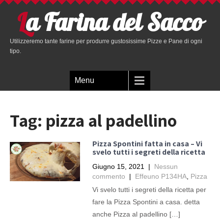
La Farina del Sacco
Utilizzeremo tante farine per produrre gustosissime Pizze e Pane di ogni
tipo.
Menu
Tag:
pizza al padellino
Pizza Spontini fatta in casa – Vi
svelo tutti i segreti della ricetta
Giugno 15, 2021
|
Nessun
commento
|
Effeuno P134HA
,
Pizza
Vi svelo tutti i segreti della ricetta per
fare la Pizza Spontini a casa. detta
anche Pizza al padellino […]