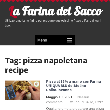
La Farina del Sacco
Utilizzeremo tante farine per produrre gustosissime Pizze e Pane di ogni
tipo.
Menu
Tag:
pizza napoletana
recipe
Pizza al 75% a mano con Farina
UNIQUA BLU del Molino
DallaGiovanna
Maggio 10, 2021
|
Nessun
commento
|
Effeuno P134HA
,
Pizza
Oggi andremo a preparare una pizza