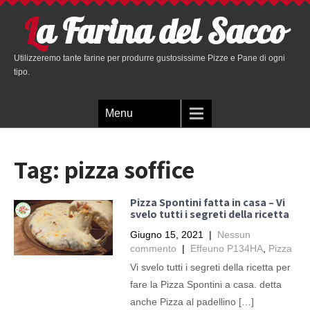
La Farina del Sacco
Utilizzeremo tante farine per produrre gustosissime Pizze e Pane di ogni
tipo.
Menu
Tag:
pizza soffice
Pizza Spontini fatta in casa – Vi
svelo tutti i segreti della ricetta
Giugno 15, 2021
|
Nessun
commento
|
Effeuno P134HA
,
Pizza
Vi svelo tutti i segreti della ricetta per
fare la Pizza Spontini a casa. detta
anche Pizza al padellino […]