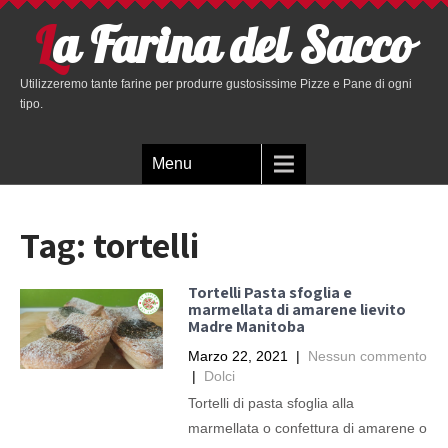
La Farina del Sacco
Utilizzeremo tante farine per produrre gustosissime Pizze e Pane di ogni
tipo.
Menu
Tag:
tortelli
Tortelli Pasta sfoglia e
marmellata di amarene lievito
Madre Manitoba
Marzo 22, 2021
|
Nessun commento
|
Dolci
Tortelli di pasta sfoglia alla
marmellata o confettura di amarene o