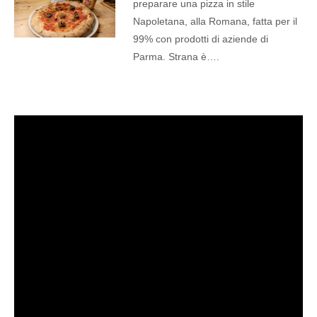
preparare una pizza in stile
Napoletana, alla Romana, fatta per il
99% con prodotti di aziende di
Parma. Strana è….