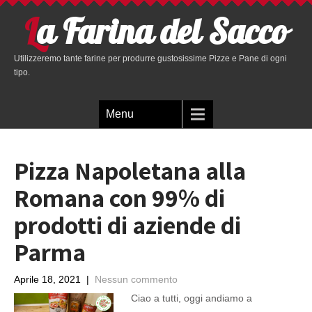
La Farina del Sacco
Utilizzeremo tante farine per produrre gustosissime Pizze e Pane di ogni
tipo.
Menu
Pizza Napoletana alla
Romana con 99% di
prodotti di aziende di
Parma
Aprile 18, 2021
|
Nessun commento
Ciao a tutti, oggi andiamo a