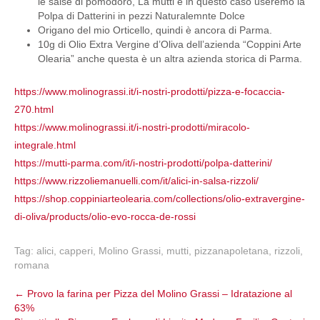
le salse di pomodoro, La mutti e in questo caso useremo la
Polpa di Datterini in pezzi Naturalemnte Dolce
Origano del mio Orticello, quindi è ancora di Parma.
10g di Olio Extra Vergine d’Oliva dell’azienda “Coppini Arte
Olearia” anche questa è un altra azienda storica di Parma.
https://www.molinograssi.it/i-nostri-prodotti/pizza-e-focaccia-
270.html
https://www.molinograssi.it/i-nostri-prodotti/miracolo-
integrale.html
https://mutti-parma.com/it/i-nostri-prodotti/polpa-datterini/
https://www.rizzoliemanuelli.com/it/alici-in-salsa-rizzoli/
https://shop.coppiniarteolearia.com/collections/olio-extravergine-
di-oliva/products/olio-evo-rocca-de-rossi
Tag:
alici
,
capperi
,
Molino Grassi
,
mutti
,
pizzanapoletana
,
rizzoli
,
romana
Post
←
Provo la farina per Pizza del Molino Grassi – Idratazione al
63%
navigation